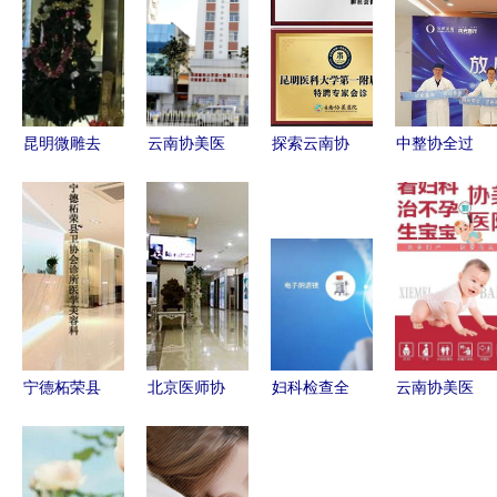
昆明微雕去
云南协美医
探索云南协
中整协全过
除眼周纹排
院（原协
美医院 服
程保障示范
行前十佳大
和）服务评
务春城，助
医院空美圣
型正规整形
价与月经期
力健康
医授牌仪式
医院实力分
间同房的健
圆满举行
析
康分析
协美医院荣
膺殊荣
宁德柘荣县
北京医师协
妇科检查全
云南协美医
医学美容指
会整形外科
攻略 术前
院 专业铸
南 协美医
专家会诊中
准备与医院
就品牌，科
院专家团队
心正式落户
选择要点
技点亮希望