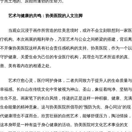
于黑土地的、原始而蓬勃的生命力。
艺术与健康的共鸣：协美医院的人文注脚
当观众沉浸于画作所营造的壮美意境时，或许不会立刻联想到一家医
疗机构。本次画展的顺利举办，乃至艺术与公众之间桥梁的搭建，背后离
不开像协美医院这样具有社会责任感机构的支持。协美医院，作为一个以
守护健康、关爱生命为己任的专业医疗机构，其理念与艺术所追求的真、
善、美有着内在的相通之处。
艺术疗愈心灵，医疗呵护身体，二者共同致力于提升人的生命质量与
幸福感。长白山在传统文化中常被视为神山、圣山，象征着纯净、坚韧与
生生不息。画家笔下的长白风情，传递的正是这样一种积极、健康、充满
生命能量的精神意象。这与协美医院所倡导的“预防为先、身心同治”的现
代健康理念不谋而合。欣赏壮丽的自然艺术，能够舒缓压力，陶冶情操，
这本身即是一种有益于身心健康的活动。协美医院对文化艺术事业的支