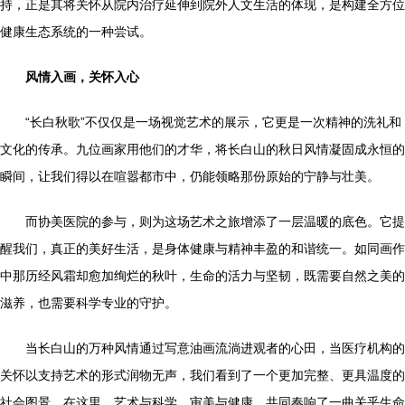
持，正是其将关怀从院内治疗延伸到院外人文生活的体现，是构建全方位
健康生态系统的一种尝试。
风情入画，关怀入心
“长白秋歌”不仅仅是一场视觉艺术的展示，它更是一次精神的洗礼和
文化的传承。九位画家用他们的才华，将长白山的秋日风情凝固成永恒的
瞬间，让我们得以在喧嚣都市中，仍能领略那份原始的宁静与壮美。
而协美医院的参与，则为这场艺术之旅增添了一层温暖的底色。它提
醒我们，真正的美好生活，是身体健康与精神丰盈的和谐统一。如同画作
中那历经风霜却愈加绚烂的秋叶，生命的活力与坚韧，既需要自然之美的
滋养，也需要科学专业的守护。
当长白山的万种风情通过写意油画流淌进观者的心田，当医疗机构的
关怀以支持艺术的形式润物无声，我们看到了一个更加完整、更具温度的
社会图景。在这里，艺术与科学，审美与健康，共同奏响了一曲关乎生命