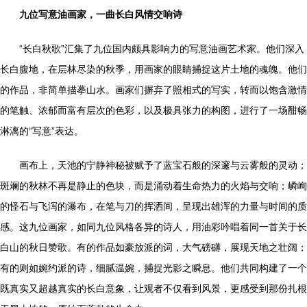
九位写意油画家，一曲长白风情交响诗
“长白秋歌”汇集了九位国内颇具影响力的写意油画艺术家。他们深入
长白腹地，在层林尽染的秋季，用画家的眼睛捕捉这片土地的魂魄。他们
的作品，非简单描摹山水。画家们摒弃了照相式的写实，转而以饱含激情
的笔触、浓郁而富有层次的色彩，以及极具张力的构图，进行了一场酣畅
淋漓的“写意”表达。
画布上，天池的宁静神秘被赋予了蓝宝石般的深邃与云雾般的灵动；
斑斓的秋林不再是静止的色块，而是涌动着生命热力的火焰与交响；嶙峋
的怪石与飞泻的瀑布，在笔与刀的挥洒间，呈现出雄浑的力量与时间的质
感。这九位画家，如同九位风格各异的诗人，用油彩吟唱着同一首关于长
白山的秋日赞歌。有的作品如豪放派的词，大气磅礴，展现天地之壮阔；
有的则如婉约派的诗，细腻温婉，捕捉光影之瞬息。他们共同构建了一个
既真实又超越真实的长白意象，让观者不仅看到风景，更感受到那份扎根