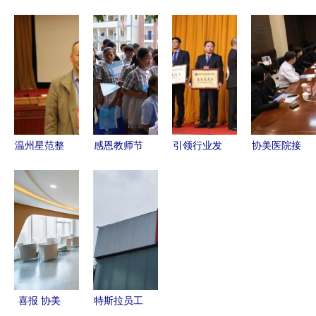
越 以全球
受邀出席中
中国人
范 浙大邵
视野引领医
国医师协会
寿“医美
逸夫医院五
学未来——
大会，协美
保”正式进
期工程荣获
赤峰市医院
医院展现学
驻兰州黛美
美国建筑师
携手美国心
科实力
尔与协美医
协会公众选
脏协会，心
院，医美安
择奖
血管急救培
全再添保障
温州星范整
感恩教师节
引领行业发
协美医院接
训中心正式
形荣获中整
黄石网络新
展 北京美
待美国医院
挂牌
协3A级医
媒体协会与
莱赋能医美
协会高级副
美机构认
协美医院的
前沿，荣膺
总裁访学交
证，树立行
暖心之举
中整协全国
流，共探医
业新标杆
5A级美容
疗合作新路
医院
径
喜报 协美
特斯拉员工