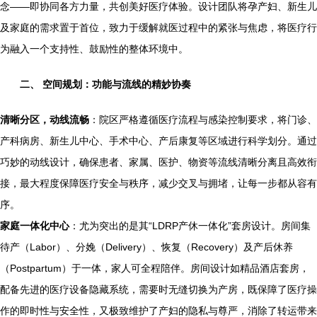
念——即协同各方力量，共创美好医疗体验。设计团队将孕产妇、新生儿
及家庭的需求置于首位，致力于缓解就医过程中的紧张与焦虑，将医疗行
为融入一个支持性、鼓励性的整体环境中。
二、 空间规划：功能与流线的精妙协奏
清晰分区，动线流畅
：院区严格遵循医疗流程与感染控制要求，将门诊、
产科病房、新生儿中心、手术中心、产后康复等区域进行科学划分。通过
巧妙的动线设计，确保患者、家属、医护、物资等流线清晰分离且高效衔
接，最大程度保障医疗安全与秩序，减少交叉与拥堵，让每一步都从容有
序。
家庭一体化中心
：尤为突出的是其“LDRP产休一体化”套房设计。房间集
待产（Labor）、分娩（Delivery）、恢复（Recovery）及产后休养
（Postpartum）于一体，家人可全程陪伴。房间设计如精品酒店套房，
配备先进的医疗设备隐藏系统，需要时无缝切换为产房，既保障了医疗操
作的即时性与安全性，又极致维护了产妇的隐私与尊严，消除了转运带来