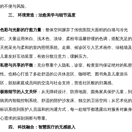
的不便与风险。
三、 环境营造：治愈美学与细节温度
色彩与光影的疗愈力量
：整体空间摒弃了传统医院大面积的白墙与冷光
灯。大量运用米白、浅木色、淡绿、柔粉等温馨舒缓的色调，搭配充足的
天然采光与柔和的室内照明系统。走廊、候诊区引入艺术画作、绿植墙及
儿童友好互动装置，有效分散注意力，缓解压力。
私密与共享的平衡
：充分尊重个人隐私，诊室、检查室均保证绝对的私密
性。也精心打造了多处舒适的公共休息区、咖啡吧、图书角及儿童游乐
区，鼓励家庭成员间的交流与社会支持，营造社区般的归属感。
极致细节的人文关怀
：从无障碍设计、防滑地面、圆角家具保护儿童，到
病房内智能控制系统、舒适的陪护沙发床、独立的卫浴空间；从艺术化的
标识系统到医护人员温和的沟通方式，每一处细节都透露出对服务对象身
心需求的深刻洞察与尊重。
四、 科技融合：智慧医疗的无感嵌入